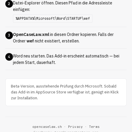
Datei-Explorer öffnen. Diesen Pfad in die Adressleiste
2
einfügen:
%APPDATA%\Microsoft\Word\STARTUP\wef
OpenCaseLaw.xml
in diesen Ordner kopieren. Falls der
3
Ordner
wef
nicht existiert, erstellen.
Word neu starten. Das Add-in erscheint automatisch — bei
4
jedem Start, dauerhaft.
Beta-Version, ausstehende Prüfung durch Microsoft. Sobald
das Add-in im AppSource Store verfügbar ist, genügt ein Klick
zur Installation.
opencaselaw.ch
·
Privacy
·
Terms