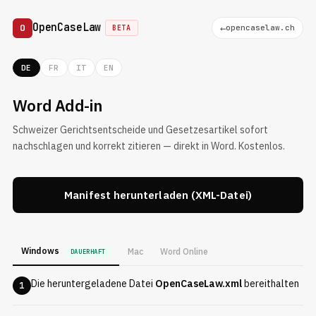
OpenCaseLaw
O
←
opencaselaw.ch
BETA
DE
FR
IT
EN
Word Add-in
Schweizer Gerichtsentscheide und Gesetzesartikel sofort
nachschlagen und korrekt zitieren — direkt in Word. Kostenlos.
Manifest herunterladen (XML-Datei)
Windows
Mac
Word Online
DAUERHAFT
Die heruntergeladene Datei
OpenCaseLaw.xml
bereithalten
1